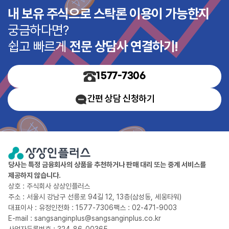
내 보유 주식으로 스탁론 이용이 가능한지
M스탁론(12개월)
궁금하다면?
M스탁론(3개월)
쉽고 빠르게
전문 상담사 연결하기!
KC스탁론(키움)-대환
1577-7306
KC스탁론(키움 집중형)-대환
간편 상담 신청하기
KC스탁론(NH)-대환
KC스탁론(KB)-대환
다올저축법인론(법인대출상품)
당사는 특정 금융회사의 상품을 추천하거나 판매 대리 또는 중계 서비스를
제공하지 않습니다.
NH키움스탁론(고정)-대환
상호 : 주식회사 상상인플러스
주소 : 서울시 강남구 선릉로 94길 12, 13층(삼성동, 세웅타워)
대표이사 : 유정인
전화 : 1577-7306
팩스 : 02-471-9003
NH키움스탁론-대환
E-mail : sangsanginplus@sangsanginplus.co.kr
사업자등록번호 : 324-86-00365