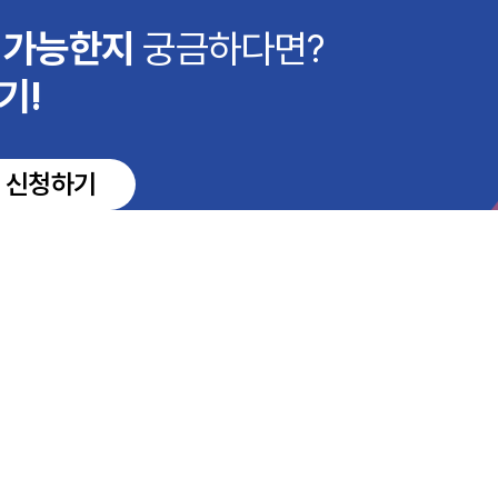
이 가능한지
궁금하다면?
기!
 신청하기
천하거나 판매 대리 또는 중계 서비스를 제공하지 않습니다.
12, 13층(삼성동, 세웅타워)
대표이사 : 유정인
전화 : 1577-7306
팩스 :
anginplus.co.kr
사업자등록번호 : 324-86-00365
erved.
desigend by
Website.co.kr